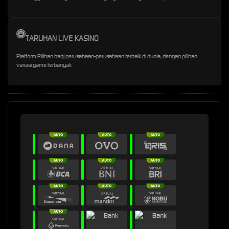
TARUHAN LIVE KASINO
Platform Pilihan bagi perusahaan-perusahaan terbaik di dunia, dengan pilihan
variasi game terbanyak