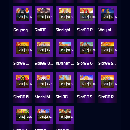
RTP
97%
RTP
98%
RTP
98%
RTP
98%
RTP
97%
Goyang Gaib
Slot88 Mahjong Wins 3 Black Scatter
Starlight Princess 1000
Slot88 Princess
Way of Ninja
RTP
98%
RTP
95%
RTP
96%
RTP
95%
RTP
97%
Slot88 Mahjong Wins 2
Slot88 Olympus
JaJanan Pasar
Slot88 Gates of Gatot Kaca 1000
Slot88 Sweet Bonanza 1000
RTP
97%
RTP
96%
RTP
98%
RTP
95%
RTP
95%
Slot88 Bonanza
Mochi Mania 1000
Slot88 Wisdom of Athena 1000
Slot88 Sweet Bonanza Super Scatter
Slot88 Rush
RTP
79%
RTP
93%
RTP
80%