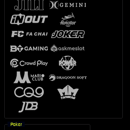
Poker