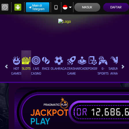
Main di
MASUK
DAFTAR
Telegram
HOT
SLOTS
LIVE
RACE
OLAHRAGA
CRASH
ARCADE
POKER
E-
SABUNG
PROM
GAMES
CASINO
GAME
SPORTS
AYAM
IDR
12,686,
JACKPOT
PLAY