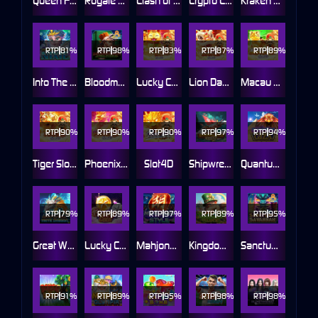
Queen Femida 2
Royale Ace
Clash of Olympus
Crypto Coin
Kraken Queen
RTP
81%
RTP
98%
RTP
83%
RTP
87%
RTP
89%
Into The Fay: Nixie
Bloodmoon Amazonia
Lucky Cat Slot4D
Lion Dance Slot4D
Macau Slot4D
RTP
90%
RTP
90%
RTP
90%
RTP
97%
RTP
94%
Tiger Slot4D
Phoenix Slot4D
Slot4D
Shipwrecked Riches
Quantum Of Giza
RTP
79%
RTP
89%
RTP
97%
RTP
89%
RTP
95%
Great Wall of Meta Dragon
Lucky Coins
Mahjong Style
Kingdom of Luck
Sanctum Of Savanah
RTP
91%
RTP
89%
RTP
95%
RTP
98%
RTP
98%