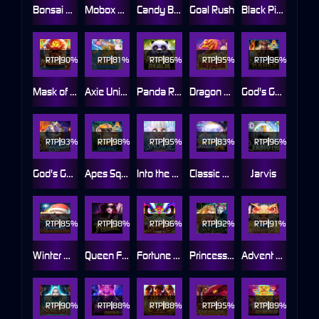
Bonsai of the Riches
Mobox Olympia
Candy Bomb
Goal Rush
Black Pink (B.P.) in Metaverse
RTP
90%
RTP
81%
RTP
86%
RTP
95%
RTP
96%
Mask of Truth Jumboways
Axie Universe
Panda Realm
Dragon FAFAFA
God's Gambit : Hades
RTP
93%
RTP
98%
RTP
95%
RTP
83%
RTP
96%
God's Gambit Zeus
Apes Squad
Into the Fay: Snowie
Classic Diamond X5
Jarvis
RTP
85%
RTP
98%
RTP
96%
RTP
92%
RTP
91%
Winter Winnings
Queen Femida
Fortune Dance
Princess and the Evil Witch
Advent of the Dragon
RTP
90%
RTP
88%
RTP
88%
RTP
95%
RTP
89%