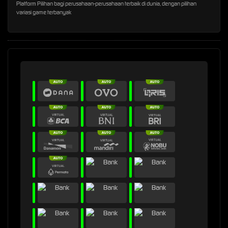
Platform Pilihan bagi perusahaan-perusahaan terbaik di dunia, dengan pilihan
variasi game terbanyak