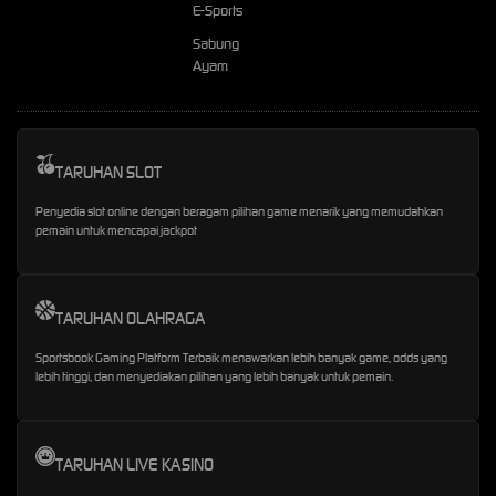
E-Sports
Sabung
Ayam
TARUHAN SLOT
Penyedia slot online dengan beragam pilihan game menarik yang memudahkan
pemain untuk mencapai jackpot
TARUHAN OLAHRAGA
Sportsbook Gaming Platform Terbaik menawarkan lebih banyak game, odds yang
lebih tinggi, dan menyediakan pilihan yang lebih banyak untuk pemain.
TARUHAN LIVE KASINO