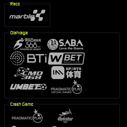
Race
Olahraga
Crash Game