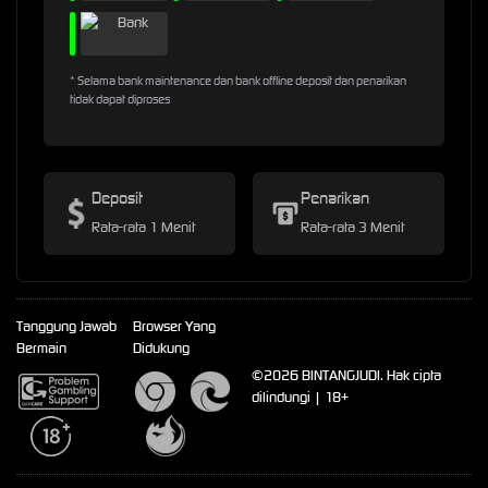
* Selama bank maintenance dan bank offline deposit dan penarikan
tidak dapat diproses
Deposit
Penarikan
Rata-rata 1 Menit
Rata-rata 3 Menit
Tanggung Jawab
Browser Yang
Bermain
Didukung
©2026 BINTANGJUDI. Hak cipta
dilindungi | 18+