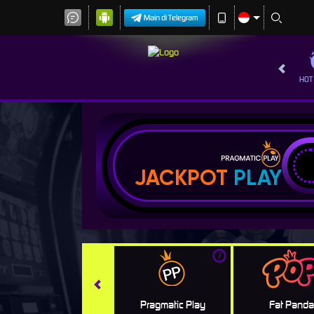
Main di Telegram
HOT
JACKPOT
PLAY
i
Pragmatic Play
Fat Pand