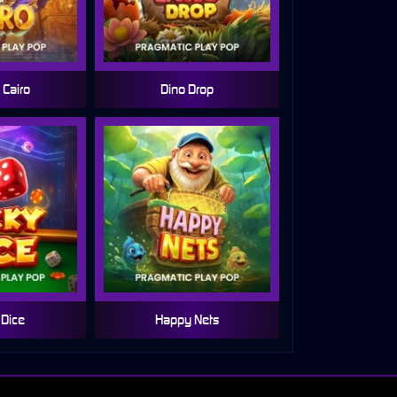
 Cairo
Dino Drop
 Dice
Happy Nets