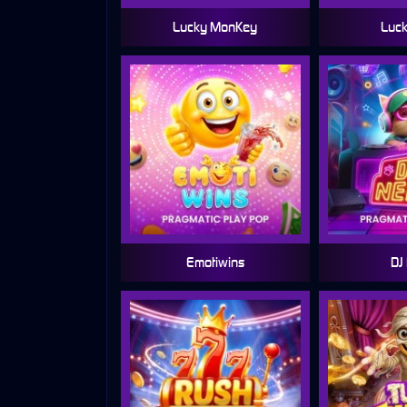
Lucky MonKey
Luck
Emotiwins
DJ