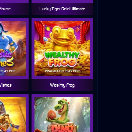
Mouse
Lucky Tiger Gold Ultimate
Wishes
Wealthy Frog