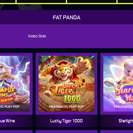
FAT PANDA
Video Slots
us Wins
Lucky Tiger 1000
Starligh