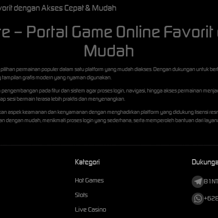
Favorit dengan Akses Cepat & Mudah
ite – Portal Game Online Favor
Mudah
ilihan permainan populer dalam satu platform yang mudah diakses. Dengan dukungan untuk berb
ng tampilan grafis modern yang nyaman digunakan.
pengembangan pada fitur dan sistem agar proses login, navigasi, hingga akses permainan menjadi 
iap sesi bermain terasa lebih praktis dan menyenangkan.
n aspek keamanan dan kenyamanan dengan menghadirkan platform yang didukung lisensi resm
n dengan mudah, menikmati proses login yang sederhana, serta memperoleh bantuan dari laya
Kategori
Dukung
Hot Games
B1NT
Slots
+62
Live Casino