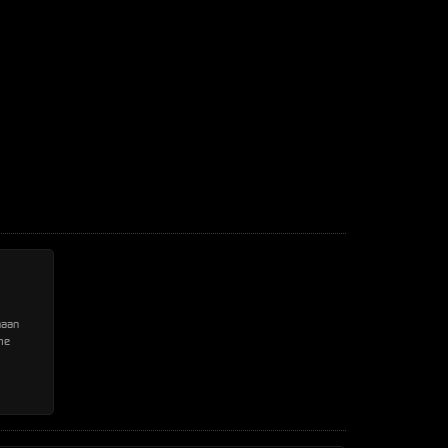
haan
ame