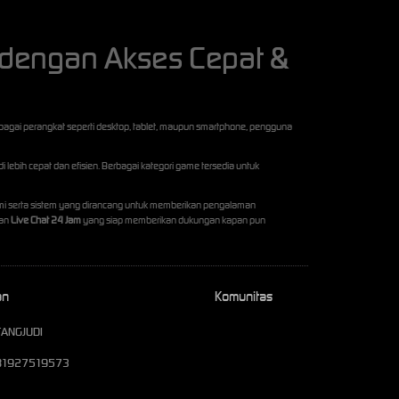
it dengan Akses Cepat &
agai perangkat seperti desktop, tablet, maupun smartphone, pengguna
lebih cepat dan efisien. Berbagai kategori game tersedia untuk
i serta sistem yang dirancang untuk memberikan pengalaman
nan
Live Chat 24 Jam
yang siap memberikan dukungan kapan pun
an
Komunitas
ANGJUDI
81927519573