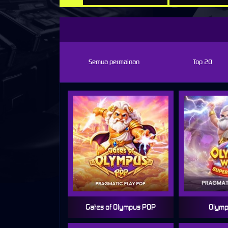
Semua permainan
Top 20
Gates of Olympus POP
Olymp