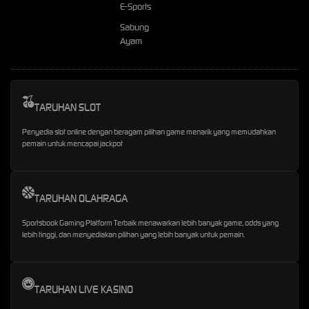
E-Sports
Sabung
Ayam
TARUHAN SLOT
Penyedia slot online dengan beragam pilihan game menarik yang memudahkan
pemain untuk mencapai jackpot
TARUHAN OLAHRAGA
Sportsbook Gaming Platform Terbaik menawarkan lebih banyak game, odds yang
lebih tinggi, dan menyediakan pilihan yang lebih banyak untuk pemain.
TARUHAN LIVE KASINO