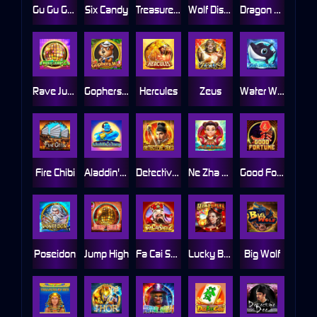
Gu Gu Gu 3
Six Candy
Treasure Bowl
Wolf Disco
Dragon Heart
Rave Jump 2
Gophers War
Hercules
Zeus
Water World
Fire Chibi
Aladdin's lamp
Detective Dee 2
Ne Zha Advent
Good Fortune
Poseidon
Jump High
Fa Cai Shen2
Lucky Boxes
Big Wolf