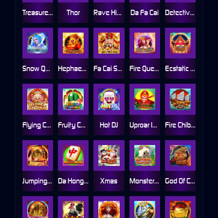
Treasure of Seti
Thor
Rave High
Da Fa Cai
Detective Dee
Snow Queen
Hephaestus
Fa Cai Shen
Fire Queen2
Ecstatic Circus
Flying Cai Shen
Fruity Carnival
Hot DJ
Uproar In Heaven
Fire Chibi 2
Jumping Mobile
Da Hong Zhong
Xmas
Monster Hunter
God Of Chess