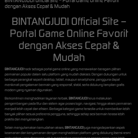
BINTANGJUDI Official Site – Portal Game Online Favorit
dengan Akses Cepat & Mudah
BINTANGJUDI Official Site –
Portal Game Online Favorit
dengan Akses Cepat &
Mudah
BINTANGJUDI
hadir sebagai portal game online yang menawarkan beragam pilihan
permainan populer dalam satu platform yang mudah diakses. Dengan dukungan untuk
berbagai perangkat seperti desktop, tablet, maupun smartphone, pengguna dapat
menikmati pengalaman bermain yang responsif, stabil, serta didukung tampilan grafis
modern yang nyaman digunakan.
Berkomitmen menghadirkan layanan terbaik,
BINTANGJUDI
terus melakukan
pengembangan pada fitur dan sistem agar proses login, navigasi, hingga akses permainan
menjadi lebih cepat dan efisien. Berbagai kategori game tersedia untuk memberikan lebih
banyak pilihan sesuai preferensi pengguna, sehingga setiap sesi bermain terasa lebih
praktis dan menyenangkan.
Selain mengutamakan kemudahan akses,
BINTANGJUDI
juga mengedepankan aspek
keamanan dan kenyamanan dengan menghadirkan platform yang didukung lisensi resmi
serta sistem yang dirancang untuk memberikan pengalaman penggunaan yang lebih