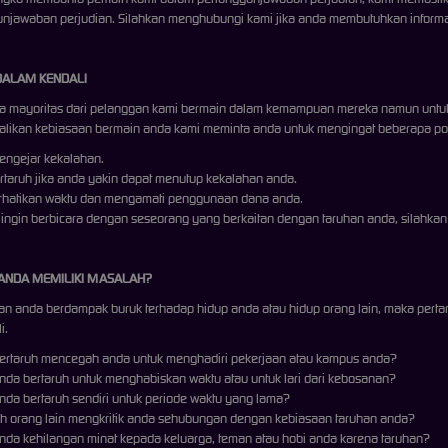
njawaban perjudian. Silahkan menghubungi kami jika anda membutuhkan informasi
DALAM KENDALI
 mayoritas dari pelanggan kami bermain dalam kemampuan mereka namun untuk be
likan kebiasaan bermain anda kami meminta anda untuk mengingat beberapa poin
engejar kekalahan.
taruh jika anda yakin dapat menutup kekalahan anda.
erhatikan waktu dan mengamati penggunaan dana anda.
 ingin berbicara dengan seseorang yang berkaitan dengan taruhan anda, silahkan h
ANDA MEMILIKI MASALAH?
han anda berdampak buruk terhadap hidup anda atau hidup orang lain, maka per
i.
ertaruh mencegah anda untuk menghadiri pekerjaan atau kampus anda?
da bertaruh untuk menghabiskan waktu atau untuk lari dari kebosanan?
da bertaruh sendiri untuk periode waktu yang lama?
h orang lain mengkritik anda sehubungan dengan kebiasaan taruhan anda?
da kehilangan minat kepada keluarga, teman atau hobi anda karena taruhan?