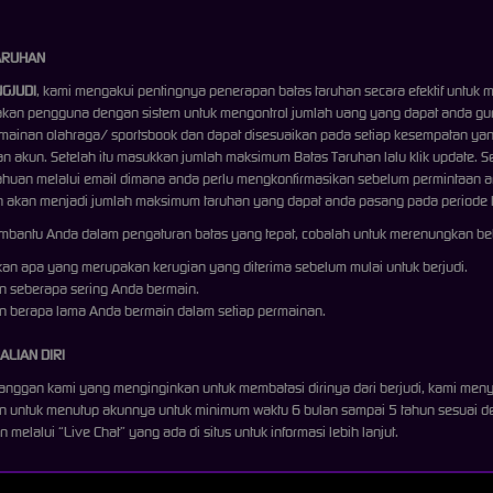
ARUHAN
GJUDI
, kami mengakui pentingnya penerapan batas taruhan secara efektif untuk
kan pengguna dengan sistem untuk mengontrol jumlah uang yang dapat anda guna
mainan olahraga/ sportsbook dan dapat disesuaikan pada setiap kesempatan yang
n akun. Setelah itu masukkan jumlah maksimum Batas Taruhan lalu klik update. 
huan melalui email dimana anda perlu mengkonfirmasikan sebelum permintaan an
akan menjadi jumlah maksimum taruhan yang dapat anda pasang pada periode tujuh
mbantu Anda dalam pengaturan batas yang tepat, cobalah untuk merenungkan beb
n apa yang merupakan kerugian yang diterima sebelum mulai untuk berjudi.
n seberapa sering Anda bermain.
n berapa lama Anda bermain dalam setiap permainan.
LIAN DIRI
anggan kami yang menginginkan untuk membatasi dirinya dari berjudi, kami meny
n untuk menutup akunnya untuk minimum waktu 6 bulan sampai 5 tahun sesuai d
 melalui “Live Chat” yang ada di situs untuk informasi lebih lanjut.