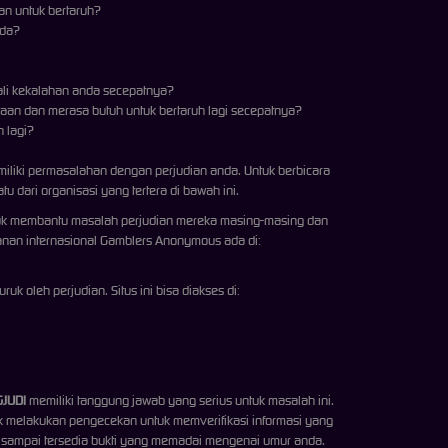
n untuk bertaruh?
nda?
li kekalahan anda secepatnya?
aan dan merasa butuh untuk bertaruh lagi secepatnya?
 lagi?
liki permasalahan dengan perjudian anda. Untuk berbicara
dari organisasi yang tertera di bawah ini.
uk membantu masalah perjudian mereka masing-masing dan
yanan internasional Gamblers Anonymous ada di:
oleh perjudian. Situs ini bisa diakses di:
JUDI
memiliki tanggung jawab yang serius untuk masalah ini.
 melakukan pengecekan untuk memverifikasi informasi yang
 sampai tersedia bukti yang memadai mengenai umur anda.