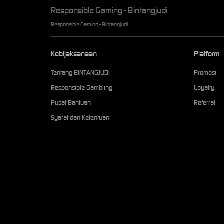
Responsible Gaming - Bintangjudi
Responsible Gaming - Bintangjudi
Kebijaksanaan
Platform
Tentang BINTANGJUDI
Promosi
Responsible Gambling
Loyalty
Pusat Bantuan
Referral
Syarat dan Ketentuan