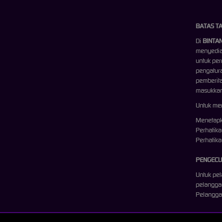
BATAS T
Di
BINTAN
menyedia
untuk per
pengatura
pemberita
masukkan 
Untuk me
Menetapka
Perhatika
Perhatika
PENGECUA
Untuk pel
pelangga
Pelanggan