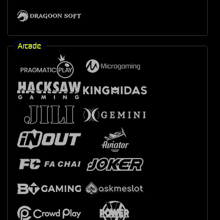
Arcade