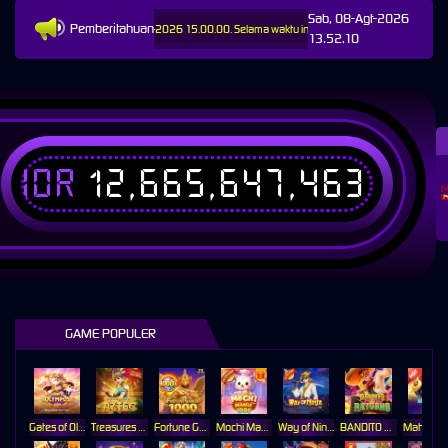
Sab, 08-Agt-2026
Pemberitahuan
6 dari 15.00.00 sampai 30-Sep-2026 15.00.00. Selama waktu ini, PP Virtual Sports permainan t
13.52.10
IDR
12,665,647,463
T
GAME POPULER
Gates of Olympus POP
Treasures of Aztec
Fortune Garuda 1000
Mochi Mania 1000
Way of Ninja
BANDITO RETURNS
Mahj