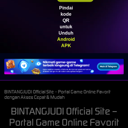
Pindai
kode
QR
untuk
Unduh
Android
APK
BINTANGJUDI Official Site – Portal Game Online Favorit
dengan Akses Cepat & Mudah
BINTANGJUDI Official Site –
Portal Game Online Favorit