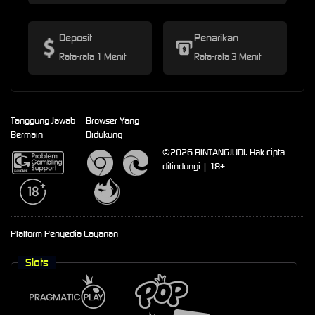
Deposit
Penarikan
Rata-rata 1 Menit
Rata-rata 3 Menit
Tanggung Jawab
Browser Yang
Bermain
Didukung
©2026 BINTANGJUDI. Hak cipta
dilindungi | 18+
Platform Penyedia Layanan
Slots