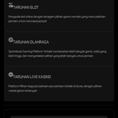
TARUHAN SLOT
Penyedia slot online dengan beragam pilihan game menarik yang memudahkan
pemain untuk mencapai jackpot
TARUHAN OLAHRAGA
Sportsbook Gaming Platform Terbaik menawarkan lebih banyak game, odds yang
lebih tinggi, dan menyediakan pilihan yang lebih banyak untuk pemain.
TARUHAN LIVE KASINO
Platform Pilihan bagi perusahaan-perusahaan terbaik di dunia, dengan pilihan
variasi game terbanyak