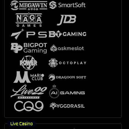
Live Casino