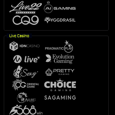
Live Casino