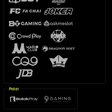
Poker