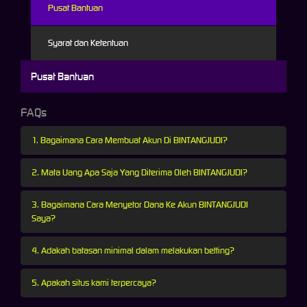
Pusat Bantuan
Syarat dan Ketentuan
Pusat Bantuan
FAQs
1. Bagaimana Cara Membuat Akun Di BINTANGJUDI?
2. Mata Uang Apa Saja Yang Diterima Oleh BINTANGJUDI?
3. Bagaimana Cara Menyetor Dana Ke Akun BINTANGJUDI
Saya?
4. Adakah batasan minimal dalam melakukan betting?
5. Apakah situs kami terpercaya?