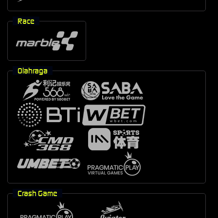
Race
Olahraga
Crash Game