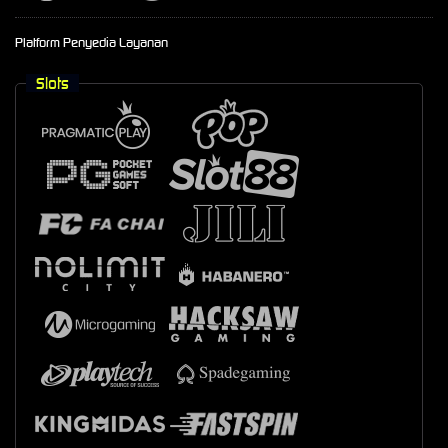
Platform Penyedia Layanan
Slots