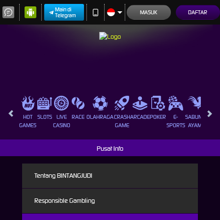
Main di
MASUK
DAFTAR
Telegram
HOT
SLOTS
LIVE
RACE
OLAHRAGA
CRASH
ARCADE
POKER
E-
SABUNG
PROM
GAMES
CASINO
GAME
SPORTS
AYAM
Pusat Info
Tentang BINTANGJUDI
Responsible Gambling