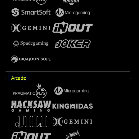
Arcade