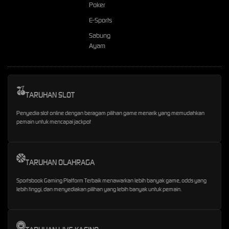
Poker
E-Sports
Sabung
Ayam
TARUHAN SLOT
Penyedia slot online dengan beragam pilihan game menarik yang memudahkan
pemain untuk mencapai jackpot
TARUHAN OLAHRAGA
Sportsbook Gaming Platform Terbaik menawarkan lebih banyak game, odds yang
lebih tinggi, dan menyediakan pilihan yang lebih banyak untuk pemain.