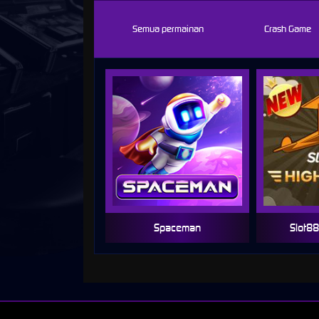
Semua permainan
Crash Game
Spaceman
Slot88