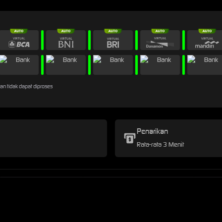
an tidak dapat diproses
Penarikan
Rata-rata 3 Menit