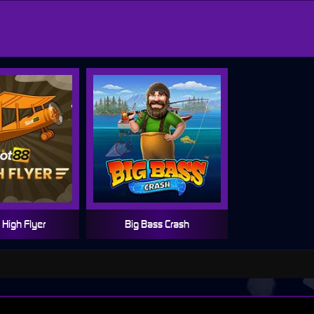
 High Flyer
Big Bass Crash