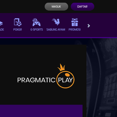
MASUK
DAFTAR
ADE
POKER
E-SPORTS
SABUNG AYAM
PROMOSI