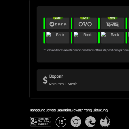
* Selama bank maintenance dan bank offline deposit dan penarik
Deposit
Rata-rata 1 Menit
Tanggung Jawab Bermain
Browser Yang Didukung