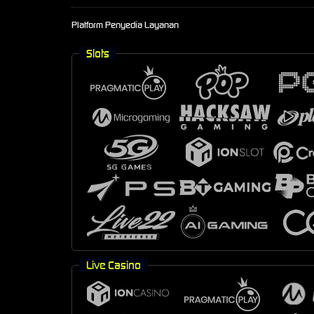
Platform Penyedia Layanan
Slots
Live Casino