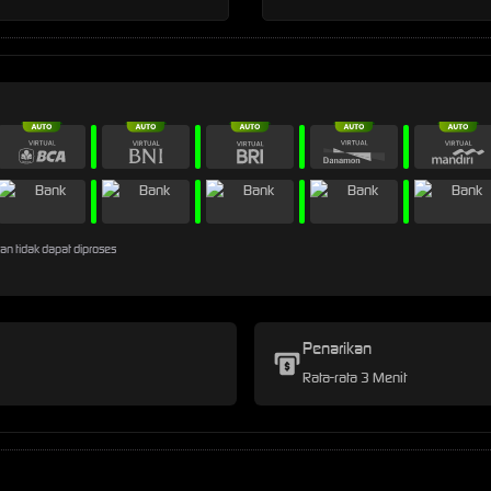
an tidak dapat diproses
Penarikan
Rata-rata 3 Menit