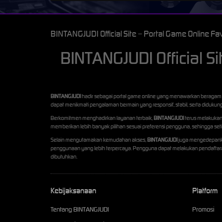
BINTANGJUDI Official Site – Portal Game Online 
BINTANGJUDI Official S
BINTANGJUDI
hadir sebagai portal game online yang menawarkan beragam p
dapat menikmati pengalaman bermain yang responsif, stabil, serta diduku
Berkomitmen menghadirkan layanan terbaik,
BINTANGJUDI
terus melakukan 
memberikan lebih banyak pilihan sesuai preferensi pengguna, sehingga set
Selain mengutamakan kemudahan akses,
BINTANGJUDI
juga mengedepanka
penggunaan yang lebih terpercaya. Pengguna dapat melakukan pendaftara
dibutuhkan.
Kebijaksanaan
Platform
Tentang BINTANGJUDI
Promosi