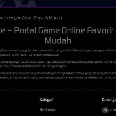
Favorit dengan Akses Cepat & Mudah
ite – Portal Game Online Favor
Mudah
ilihan permainan populer dalam satu platform yang mudah diakses. Dengan dukungan untuk berb
ng tampilan grafis modern yang nyaman digunakan.
pengembangan pada fitur dan sistem agar proses login, navigasi, hingga akses permainan menjadi 
iap sesi bermain terasa lebih praktis dan menyenangkan.
n aspek keamanan dan kenyamanan dengan menghadirkan platform yang didukung lisensi resm
n dengan mudah, menikmati proses login yang sederhana, serta memperoleh bantuan dari laya
Kategori
Dukung
Hot Games
B1NT