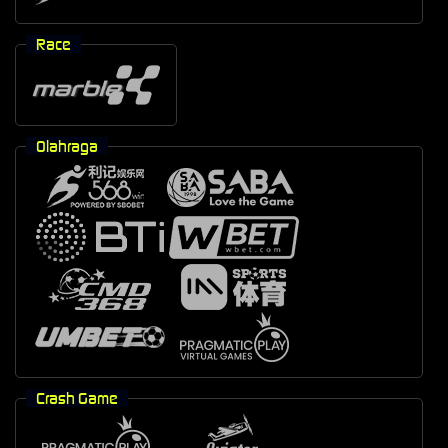
Race
Olahraga
Crash Game