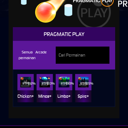
PRAGMATIC PLAY
Semua
Arcade
permainan
RTP
92%
RTP
83%
RTP
90%
RTP
85%
Chicken+
Mines+
Limbo+
Spire+