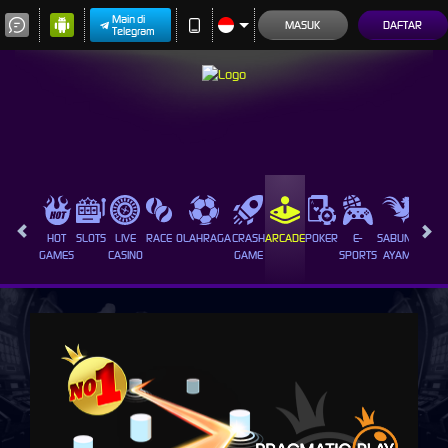
Main di
MASUK
DAFTAR
Telegram
HOT
SLOTS
LIVE
RACE
OLAHRAGA
CRASH
ARCADE
POKER
E-
SABUNG
PROM
GAMES
CASINO
GAME
SPORTS
AYAM