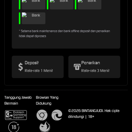
* Selama bank maintenance dan bank offline deposit dan penarikan
tidak dapat diproses
Deposit
Penarikan
Rata-rata 1 Menit
Rata-rata 3 Menit
Tanggung Jawab
Browser Yang
Bermain
Didukung
©2026 BINTANGJUDI. Hak cipta
dilindungi | 18+