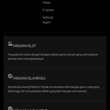
Poker
E-Sports
Sabung
Ayam
TARUHAN SLOT
Penyedia slot online dengan beragam pilihan game menarik yang memudahkan
pemain untuk mencapai jackpot
TARUHAN OLAHRAGA
Sportsbook Gaming Platform Terbaik menawarkan lebih banyak game, odds yang
lebih tinggi, dan menyediakan pilihan yang lebih banyak untuk pemain.