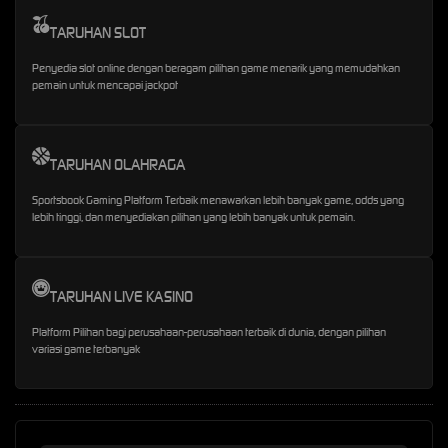
TARUHAN SLOT
Penyedia slot online dengan beragam pilihan game menarik yang memudahkan
pemain untuk mencapai jackpot
TARUHAN OLAHRAGA
Sportsbook Gaming Platform Terbaik menawarkan lebih banyak game, odds yang
lebih tinggi, dan menyediakan pilihan yang lebih banyak untuk pemain.
TARUHAN LIVE KASINO
Platform Pilihan bagi perusahaan-perusahaan terbaik di dunia, dengan pilihan
variasi game terbanyak