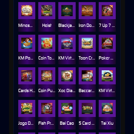
Minesweeper
Heist
Blackjack
Iron Dome
7 Up 7 Down
KM Power Ball
Coin Toss
KM Virtual Greyhound Racing
Toon Crash
Poker Roulette
Cards Hi Lo
Coin Pusher
Xoc Dia Lightning
Baccarat: Swipe
KM Virtual Horse Racing
Jogo De Bozo
Fish Prawn Crab 2
Bai Cao
5 Card Poker
Tai Xiu