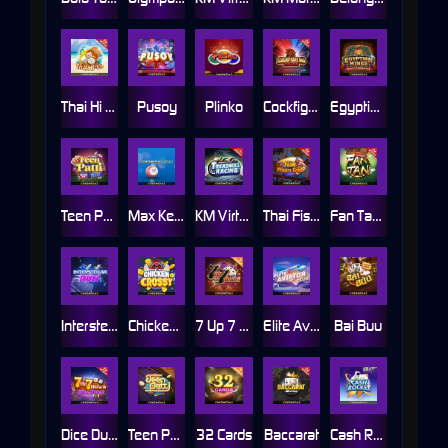
Thai Hi Lo 2
Pusoy
Plinko
Cockfighting Arena
Egyptian Mines
Teen Patti Blitz
Max Keno
KM Virtual Treadmill Racing
Thai Fish Prawn Crab
Fan Tan Classic
Interstellar Run
Chicken Crossy
7 Up 7 Down Rush
Elite Aviator Club
Bai Buu
Dice Duet
Teen Patti
32 Cards
Baccarat
Cash Rocket