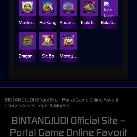
Monkey King Roulette
Pai Kang
Andar Bahar
Triple Chance
Bola Golek
Dragon Tiger 2
Sic Bo
Money Wheel Deluxe
BINTANGJUDI Official Site – Portal Game Online Favorit
dengan Akses Cepat & Mudah
BINTANGJUDI Official Site –
Portal Game Online Favorit