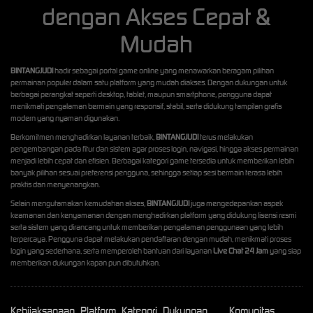
dengan Akses Cepat &
Mudah
BINTANGJUDI
hadir sebagai portal game online yang menawarkan beragam pilihan
permainan populer dalam satu platform yang mudah diakses. Dengan dukungan untuk
berbagai perangkat seperti desktop, tablet, maupun smartphone, pengguna dapat
menikmati pengalaman bermain yang responsif, stabil, serta didukung tampilan grafis
modern yang nyaman digunakan.
Berkomitmen menghadirkan layanan terbaik,
BINTANGJUDI
terus melakukan
pengembangan pada fitur dan sistem agar proses login, navigasi, hingga akses permainan
menjadi lebih cepat dan efisien. Berbagai kategori game tersedia untuk memberikan lebih
banyak pilihan sesuai preferensi pengguna, sehingga setiap sesi bermain terasa lebih
praktis dan menyenangkan.
Selain mengutamakan kemudahan akses,
BINTANGJUDI
juga mengedepankan aspek
keamanan dan kenyamanan dengan menghadirkan platform yang didukung lisensi resmi
serta sistem yang dirancang untuk memberikan pengalaman penggunaan yang lebih
terpercaya. Pengguna dapat melakukan pendaftaran dengan mudah, menikmati proses
login yang sederhana, serta memperoleh bantuan dari layanan
Live Chat 24 Jam
yang siap
memberikan dukungan kapan pun dibutuhkan.
Kebijaksanaan
Platform
Kategori
Dukungan
Komunitas